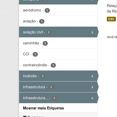
Relaç
aeródromo
-
1
da Rep
CSV
aviação
-
1
aviação civil
-
x
1
Você t
caminhão
-
1
CCI
-
1
contraincêndio
-
1
incêndio
-
x
1
infraestrutura
-
x
1
infraestrutura...
-
x
1
Mostrar mais Etiquetas