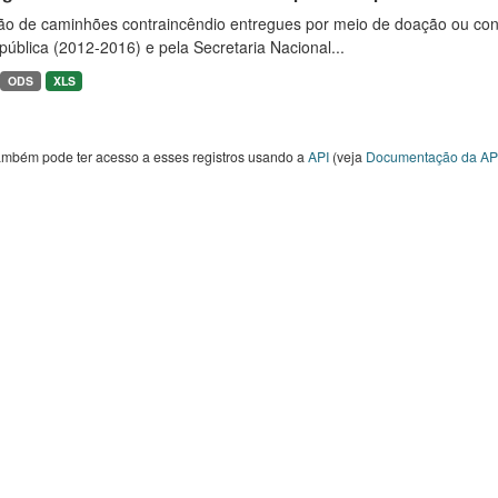
ão de caminhões contraincêndio entregues por meio de doação ou convê
ública (2012-2016) e pela Secretaria Nacional...
ODS
XLS
ambém pode ter acesso a esses registros usando a
API
(veja
Documentação da AP