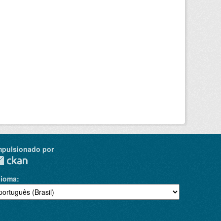
mpulsionado por
dioma