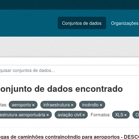
Conjuntos de dados
Organizações
conjunto de dados encontrado
tas:
aeroporto
infraestrutura
incêndio
aestrutura aeroportuária
aviação civil
Formatos:
XLS
O
egas de caminhões contraincêndio para aeroportos - DE