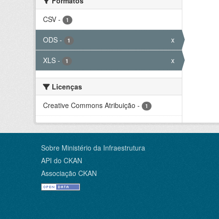
Formatos
CSV
-
1
ODS
-
x
1
XLS
-
x
1
Licenças
Creative Commons Atribuição
-
1
Sobre Ministério da Infraestrutura
API do CKAN
Associação CKAN