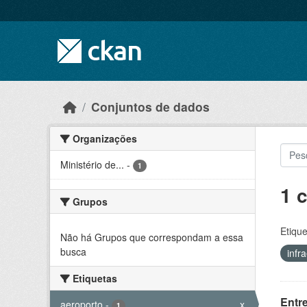
Skip to main content
Conjuntos de dados
Organizações
Ministério de...
-
1
1 
Grupos
Etique
Não há Grupos que correspondam a essa
busca
infr
Etiquetas
Entr
aeroporto
-
x
1