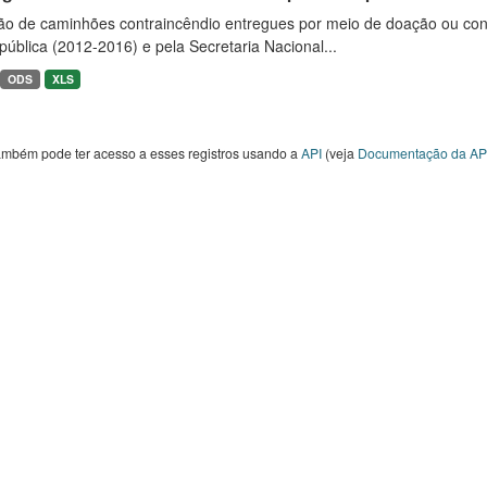
ão de caminhões contraincêndio entregues por meio de doação ou convê
ública (2012-2016) e pela Secretaria Nacional...
ODS
XLS
ambém pode ter acesso a esses registros usando a
API
(veja
Documentação da AP