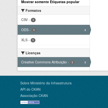
Mostrar somente Etiquetas popular
Formatos
CSV
-
1
ODS
-
x
1
XLS
-
1
Licenças
Creative Commons Atribuição
-
x
1
Sobre Ministério da Infraestrutura
API do CKAN
Associação CKAN