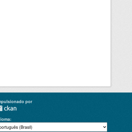
mpulsionado por
dioma