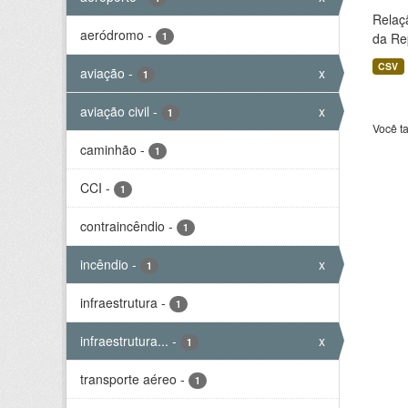
Relaç
aeródromo
-
1
da Rep
CSV
aviação
-
x
1
aviação civil
-
x
1
Você t
caminhão
-
1
CCI
-
1
contraincêndio
-
1
incêndio
-
x
1
infraestrutura
-
1
infraestrutura...
-
x
1
transporte aéreo
-
1