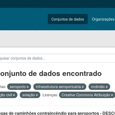
Conjuntos de dados
Organizações
conjunto de dados encontrado
tas:
aeroporto
infraestrutura aeroportuária
incêndio
ção civil
aviação
Licenças:
Creative Commons Atribuição
egas de caminhões contraincêndio para aeroportos - DE