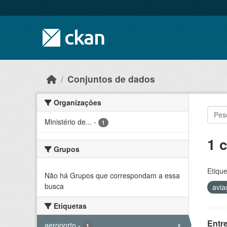
Skip to main content
Conjuntos de dados
Organizações
Ministério de...
-
1
1 
Grupos
Etique
Não há Grupos que correspondam a essa
busca
avia
Etiquetas
Entr
aeroporto
-
x
1