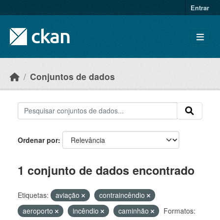
Skip to main content
Entrar
Conjuntos de dados
Ordenar por
1 conjunto de dados encontrado
Etiquetas:
aviação
contraincêndio
aeroporto
incêndio
caminhão
Formatos: