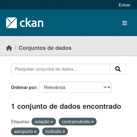
Skip to main content
Entrar
Conjuntos de dados
Ordenar por
1 conjunto de dados encontrado
Etiquetas:
aviação
contraincêndio
aeroporto
incêndio