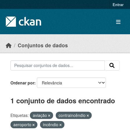
Skip to main content
Entrar
Conjuntos de dados
Ordenar por
1 conjunto de dados encontrado
Etiquetas:
aviação
contraincêndio
aeroporto
incêndio