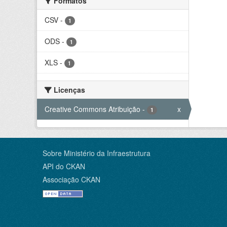
Formatos
CSV
-
1
ODS
-
1
XLS
-
1
Licenças
Creative Commons Atribuição
-
x
1
Sobre Ministério da Infraestrutura
API do CKAN
Associação CKAN