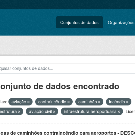
Conjuntos de dados
Organizações
conjunto de dados encontrado
tas:
aviação
contraincêndio
caminhão
incêndio
aestrutura
aviação civil
infraestrutura aeroportuária
Lice
egas de caminhões contraincêndio para aeroportos - DE