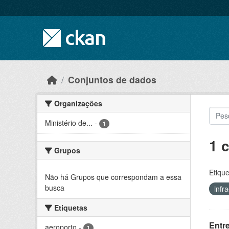
Skip to main content
Conjuntos de dados
Organizações
Ministério de...
-
1
1 
Grupos
Etique
Não há Grupos que correspondam a essa
busca
infr
Etiquetas
Entr
aeroporto
-
1