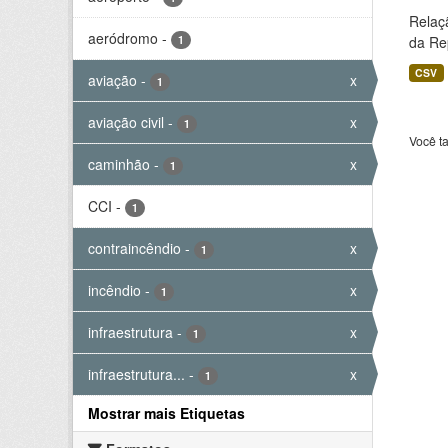
Relaç
aeródromo
-
1
da Rep
CSV
aviação
-
x
1
aviação civil
-
x
1
Você t
caminhão
-
x
1
CCI
-
1
contraincêndio
-
x
1
incêndio
-
x
1
infraestrutura
-
x
1
infraestrutura...
-
x
1
Mostrar mais Etiquetas