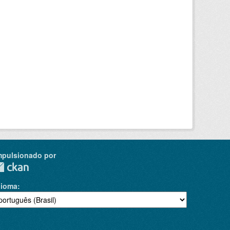
mpulsionado por
dioma