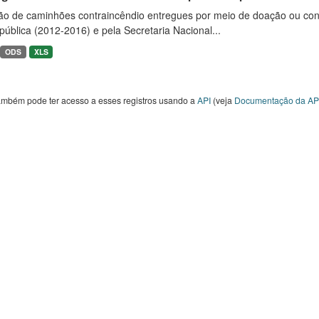
ão de caminhões contraincêndio entregues por meio de doação ou convê
ública (2012-2016) e pela Secretaria Nacional...
ODS
XLS
ambém pode ter acesso a esses registros usando a
API
(veja
Documentação da AP