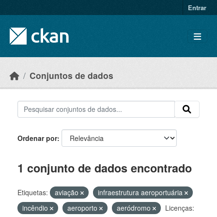
Skip to main content
Entrar
Conjuntos de dados
Ordenar por
1 conjunto de dados encontrado
Etiquetas:
aviação
infraestrutura aeroportuária
incêndio
aeroporto
aeródromo
Licenças: