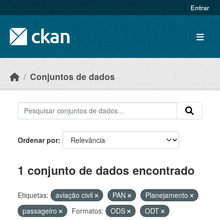
Skip to main content
Entrar
Conjuntos de dados
Ordenar por
1 conjunto de dados encontrado
Etiquetas:
aviação civil
PAN
Planejamento
passageiro
Formatos:
ODS
ODT