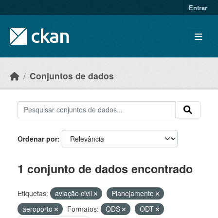
Skip to main content
Entrar
Conjuntos de dados
Ordenar por
1 conjunto de dados encontrado
Etiquetas:
aviação civil
Planejamento
aeroporto
Formatos:
ODS
ODT