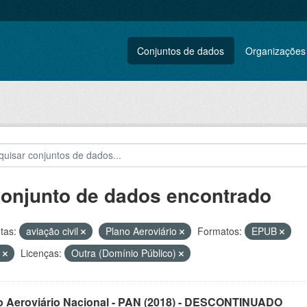
Conjuntos de dados
Organizações
conjunto de dados encontrado
tas:
aviação civil
Plano Aeroviário
Formatos:
EPUB
T
Licenças:
Outra (Domínio Público)
o Aeroviário Nacional - PAN (2018) - DESCONTINUADO