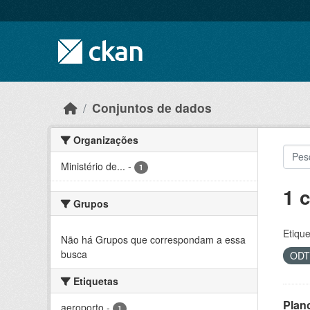
Skip to main content
Conjuntos de dados
Organizações
Ministério de...
-
1
1 
Grupos
Etique
Não há Grupos que correspondam a essa
busca
OD
Etiquetas
Plan
aeroporto
-
1