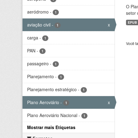
O Plan
aeródromo
-
1
setor 
EPUB
aviação civil
-
x
1
carga
-
1
Você t
PAN
-
1
passageiro
-
1
Planejamento
-
1
Planejamento estratégico
-
1
Plano Aeroviário
-
x
1
Plano Aeroviário Nacional
-
1
Mostrar mais Etiquetas