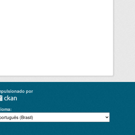
mpulsionado por
dioma