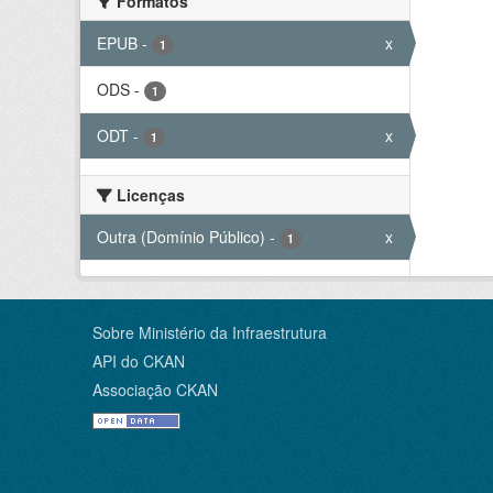
Formatos
EPUB
-
x
1
ODS
-
1
ODT
-
x
1
Licenças
Outra (Domínio Público)
-
x
1
Sobre Ministério da Infraestrutura
API do CKAN
Associação CKAN