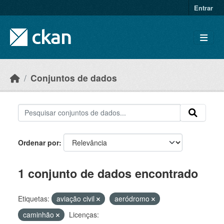
Skip to main content
Entrar
Conjuntos de dados
Ordenar por
1 conjunto de dados encontrado
Etiquetas:
aviação civil
aeródromo
caminhão
Licenças: