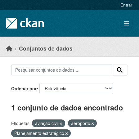
Skip to main content
Entrar
Conjuntos de dados
Ordenar por
1 conjunto de dados encontrado
Etiquetas:
aviação civil
aeroporto
Planejamento estratégico