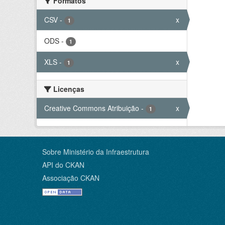
Formatos
CSV
-
x
1
ODS
-
1
XLS
-
x
1
Licenças
Creative Commons Atribuição
-
x
1
Sobre Ministério da Infraestrutura
API do CKAN
Associação CKAN