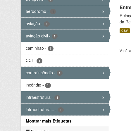
Entr
aeródromo
-
x
1
Relaç
da Rep
aviação
-
x
1
CSV
aviação civil
-
x
1
caminhão
-
1
Você t
CCI
-
1
contraincêndio
-
x
1
incêndio
-
1
infraestrutura
-
x
1
infraestrutura...
-
x
1
Mostrar mais Etiquetas