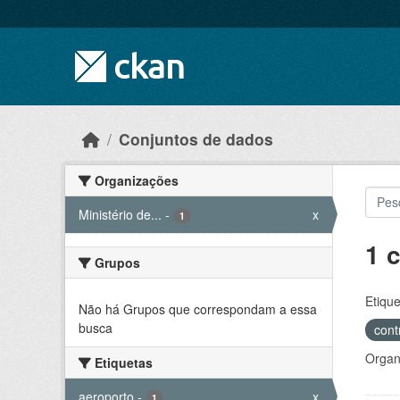
Skip to main content
Conjuntos de dados
Organizações
Ministério de...
-
x
1
1 
Grupos
Etique
Não há Grupos que correspondam a essa
busca
cont
Organ
Etiquetas
aeroporto
-
x
1