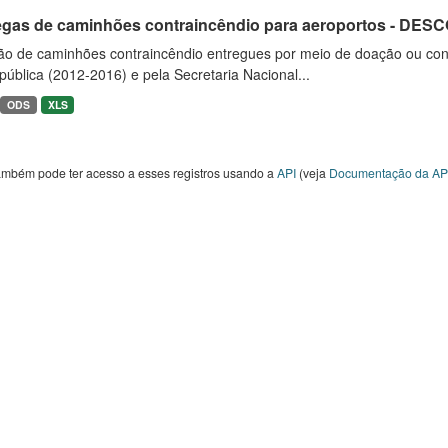
egas de caminhões contraincêndio para aeroportos - DE
ão de caminhões contraincêndio entregues por meio de doação ou convê
ública (2012-2016) e pela Secretaria Nacional...
ODS
XLS
ambém pode ter acesso a esses registros usando a
API
(veja
Documentação da AP