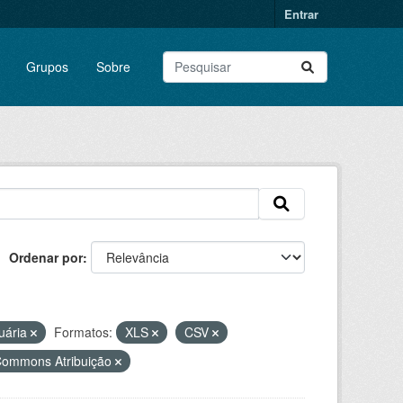
Entrar
Grupos
Sobre
Ordenar por
tuária
Formatos:
XLS
CSV
Commons Atribuição