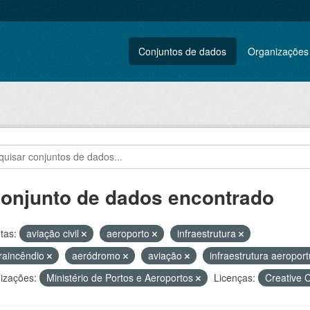
Conjuntos de dados
Organizações
conjunto de dados encontrado
tas:
aviação civil
aeroporto
infraestrutura
raincêndio
aeródromo
aviação
infraestrutura aeropor
izações:
Ministério de Portos e Aeroportos
Licenças:
Creative 