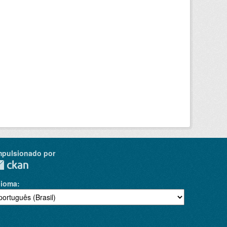
mpulsionado por
dioma