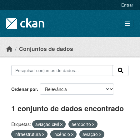
Skip to main content
Entrar
Conjuntos de dados
Ordenar por
1 conjunto de dados encontrado
Etiquetas:
aviação civil
aeroporto
infraestrutura
incêndio
aviação