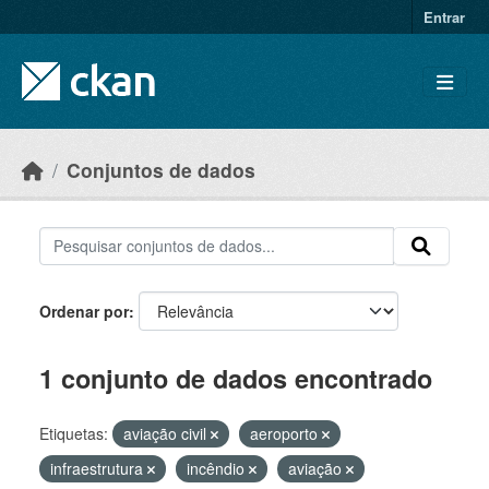
Skip to main content
Entrar
Conjuntos de dados
Ordenar por
1 conjunto de dados encontrado
Etiquetas:
aviação civil
aeroporto
infraestrutura
incêndio
aviação