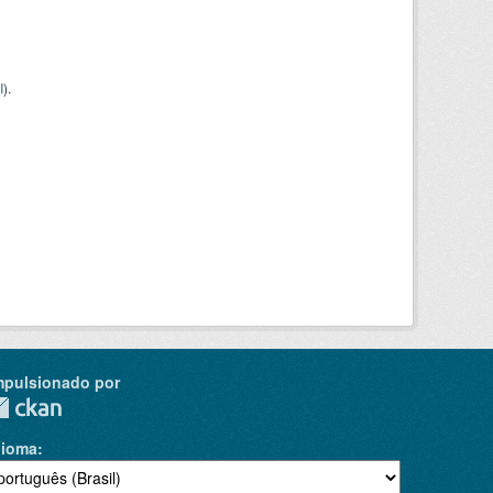
I
).
mpulsionado por
dioma