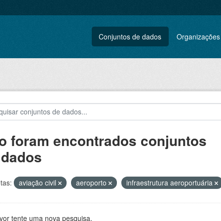
Conjuntos de dados
Organizações
o foram encontrados conjuntos
 dados
tas:
aviação civil
aeroporto
infraestrutura aeroportuária
avor tente uma nova pesquisa.