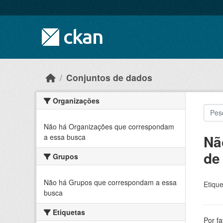
Skip to main content
Conjuntos de dados
Organizações
Não há Organizações que correspondam
Nã
a essa busca
de
Grupos
Não há Grupos que correspondam a essa
Etique
busca
Etiquetas
Por f