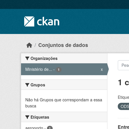
Skip to main content
Conjuntos de dados
Organizações
Ministério de...
-
x
1
1 
Grupos
Etique
Não há Grupos que correspondam a essa
busca
OD
Etiquetas
Entr
aeroporto
-
1