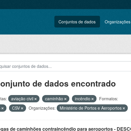
Conjuntos de dados
Organizações
conjunto de dados encontrado
tas:
aviação civil
caminhão
incêndio
Formatos:
S
CSV
Organizações:
Ministério de Portos e Aeroportos
egas de caminhões contraincêndio para aeroportos - DE