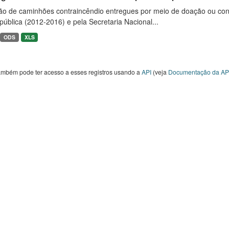
ão de caminhões contraincêndio entregues por meio de doação ou convê
ública (2012-2016) e pela Secretaria Nacional...
ODS
XLS
ambém pode ter acesso a esses registros usando a
API
(veja
Documentação da AP