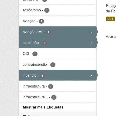
Relaç
aeródromo
-
1
da Rep
CSV
aviação
-
1
aviação civil
-
x
1
Você t
caminhão
-
x
1
CCI
-
1
contraincêndio
-
1
incêndio
-
x
1
infraestrutura
-
1
infraestrutura...
-
1
Mostrar mais Etiquetas