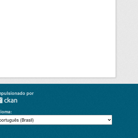
mpulsionado por
dioma