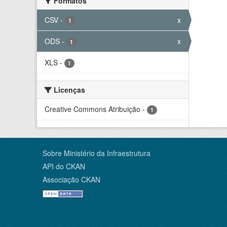
Formatos
CSV
-
x
1
ODS
-
x
1
XLS
-
1
Licenças
Creative Commons Atribuição
-
1
Sobre Ministério da Infraestrutura
API do CKAN
Associação CKAN