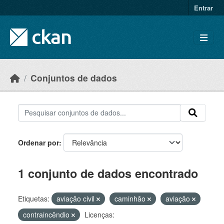
Skip to main content
Entrar
Conjuntos de dados
Ordenar por
1 conjunto de dados encontrado
Etiquetas:
aviação civil
caminhão
aviação
contraincêndio
Licenças: