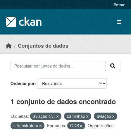
Skip to main content
Entrar
Conjuntos de dados
Ordenar por
1 conjunto de dados encontrado
Etiquetas:
aviação civil
caminhão
aviação
infraestrutura
Formatos:
ODS
Organizações: