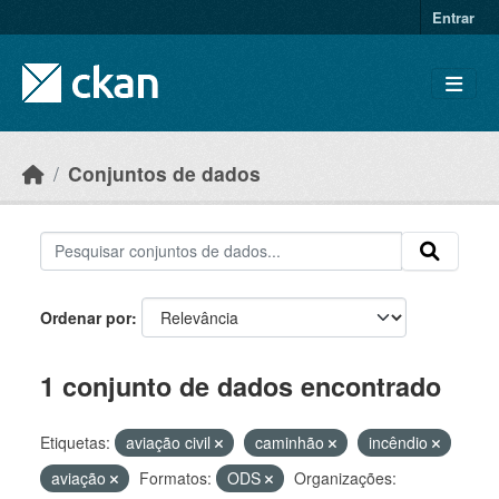
Skip to main content
Entrar
Conjuntos de dados
Ordenar por
1 conjunto de dados encontrado
Etiquetas:
aviação civil
caminhão
incêndio
aviação
Formatos:
ODS
Organizações: