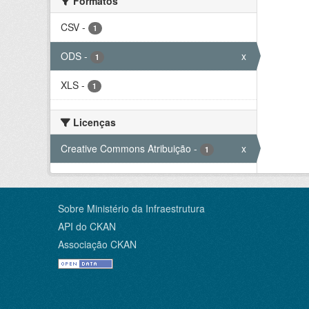
Formatos
CSV
-
1
ODS
-
x
1
XLS
-
1
Licenças
Creative Commons Atribuição
-
x
1
Sobre Ministério da Infraestrutura
API do CKAN
Associação CKAN