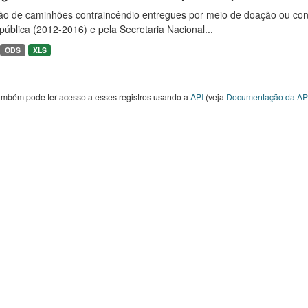
ão de caminhões contraincêndio entregues por meio de doação ou convê
ública (2012-2016) e pela Secretaria Nacional...
ODS
XLS
ambém pode ter acesso a esses registros usando a
API
(veja
Documentação da AP