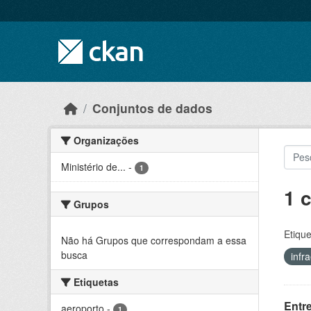
Skip to main content
Conjuntos de dados
Organizações
Ministério de...
-
1
1 
Grupos
Etique
Não há Grupos que correspondam a essa
busca
infr
Etiquetas
Entr
aeroporto
-
1