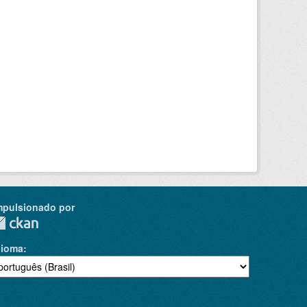
mpulsionado por
dioma