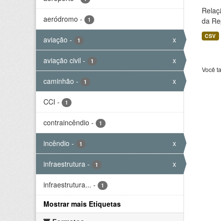
Relaç
aeródromo
-
1
da Rep
CSV
aviação
-
x
1
aviação civil
-
x
1
Você t
caminhão
-
x
1
CCI
-
1
contraincêndio
-
1
incêndio
-
x
1
infraestrutura
-
x
1
infraestrutura...
-
1
Mostrar mais Etiquetas