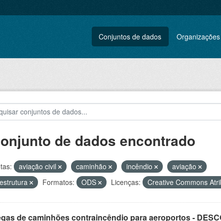
Conjuntos de dados
Organizações
conjunto de dados encontrado
tas:
aviação civil
caminhão
incêndio
aviação
aestrutura
Formatos:
ODS
Licenças:
Creative Commons Atr
egas de caminhões contraincêndio para aeroportos - DE