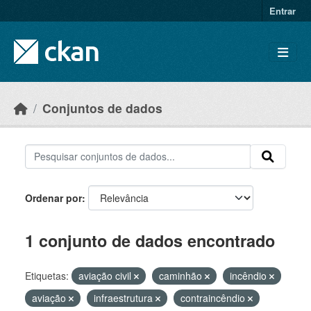
Skip to main content
Entrar
Conjuntos de dados
Ordenar por
1 conjunto de dados encontrado
Etiquetas:
aviação civil
caminhão
incêndio
aviação
infraestrutura
contraincêndio