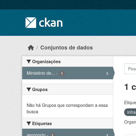
Skip to main content
Conjuntos de dados
Organizações
Ministério de...
-
x
1
1 
Grupos
Etique
Não há Grupos que correspondam a essa
busca
infr
Organ
Etiquetas
aeroporto
-
x
1