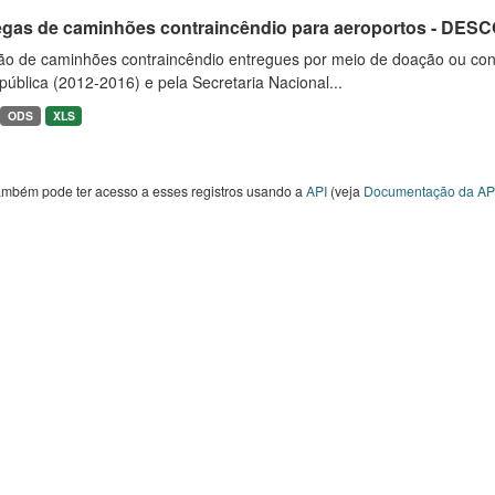
egas de caminhões contraincêndio para aeroportos - DE
ão de caminhões contraincêndio entregues por meio de doação ou convê
ública (2012-2016) e pela Secretaria Nacional...
ODS
XLS
ambém pode ter acesso a esses registros usando a
API
(veja
Documentação da AP