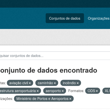
Conjuntos de dados
Organizações
conjunto de dados encontrado
tas:
aviação civil
caminhão
incêndio
aestrutura aeroportuária
aeroporto
Formatos:
ODS
XL
izações:
Ministério de Portos e Aeroportos