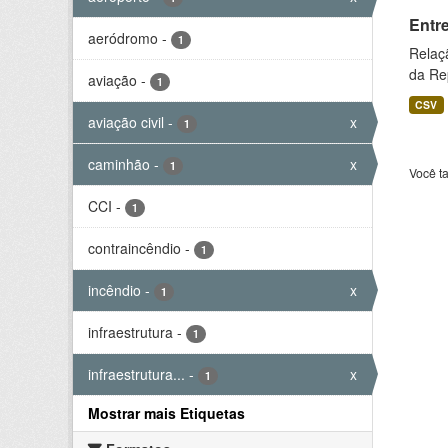
Entr
aeródromo
-
1
Relaç
da Rep
aviação
-
1
CSV
aviação civil
-
x
1
caminhão
-
x
1
Você t
CCI
-
1
contraincêndio
-
1
incêndio
-
x
1
infraestrutura
-
1
infraestrutura...
-
x
1
Mostrar mais Etiquetas