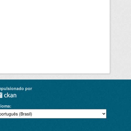
mpulsionado por
dioma