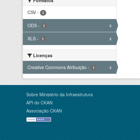
Formatos
CSV
-
1
ODS
-
x
1
XLS
-
x
1
Licenças
Creative Commons Atribuição
-
x
1
Sobre Ministério da Infraestrutura
API do CKAN
Associação CKAN