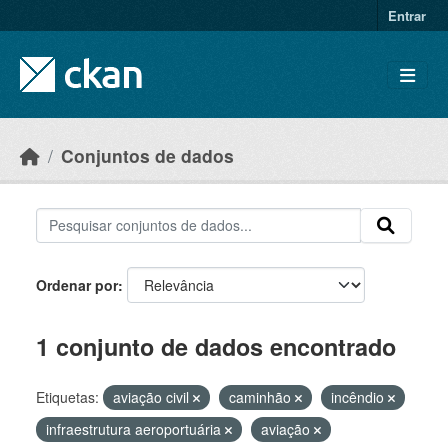
Skip to main content
Entrar
Conjuntos de dados
Ordenar por
1 conjunto de dados encontrado
Etiquetas:
aviação civil
caminhão
incêndio
infraestrutura aeroportuária
aviação