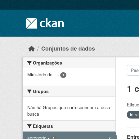
Skip to main content
Conjuntos de dados
Organizações
Ministério de...
-
1
1 
Grupos
Etique
Não há Grupos que correspondam a essa
busca
infr
Etiquetas
Entr
aeroporto
-
x
1