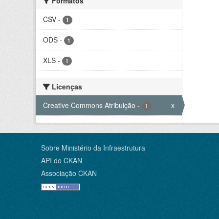
Formatos
CSV
-
1
ODS
-
1
XLS
-
1
Licenças
Creative Commons Atribuição
-
x
1
Sobre Ministério da Infraestrutura
API do CKAN
Associação CKAN