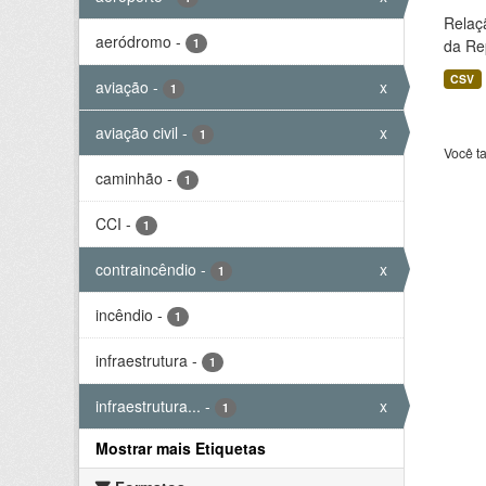
Relaç
aeródromo
-
1
da Rep
CSV
aviação
-
x
1
aviação civil
-
x
1
Você t
caminhão
-
1
CCI
-
1
contraincêndio
-
x
1
incêndio
-
1
infraestrutura
-
1
infraestrutura...
-
x
1
Mostrar mais Etiquetas