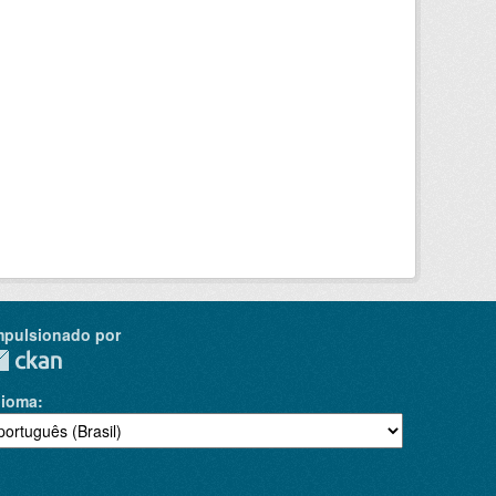
mpulsionado por
dioma