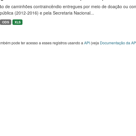
ão de caminhões contraincêndio entregues por meio de doação ou convê
ública (2012-2016) e pela Secretaria Nacional...
ODS
XLS
ambém pode ter acesso a esses registros usando a
API
(veja
Documentação da AP