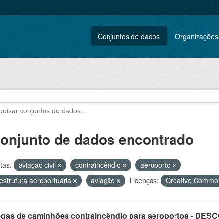
Conjuntos de dados
Organizações
conjunto de dados encontrado
tas:
aviação civil
contraincêndio
aeroporto
aestrutura aeroportuária
aviação
Licenças:
Creative Common
egas de caminhões contraincêndio para aeroportos - DE