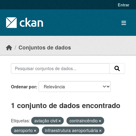
Skip to main content
Entrar
Conjuntos de dados
Ordenar por
1 conjunto de dados encontrado
Etiquetas:
aviação civil
contraincêndio
aeroporto
infraestrutura aeroportuária