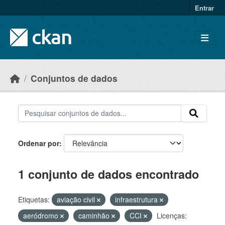
Skip to main content
Entrar
Conjuntos de dados
Ordenar por
1 conjunto de dados encontrado
Etiquetas:
aviação civil
infraestrutura
aeródromo
caminhão
CCI
Licenças: