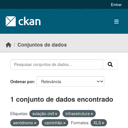
Skip to main content
Entrar
Conjuntos de dados
Ordenar por
1 conjunto de dados encontrado
Etiquetas:
aviação civil
infraestrutura
aeródromo
caminhão
Formatos:
XLS