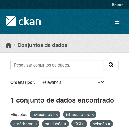
Skip to main content
Entrar
Conjuntos de dados
Ordenar por
1 conjunto de dados encontrado
Etiquetas:
aviação civil
infraestrutura
aeródromo
caminhão
CCI
aviação