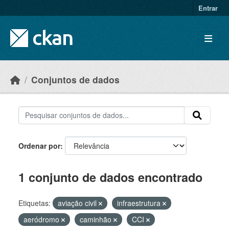
Skip to main content
Entrar
Conjuntos de dados
Ordenar por
1 conjunto de dados encontrado
Etiquetas:
aviação civil
infraestrutura
aeródromo
caminhão
CCI