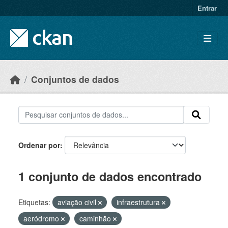
Skip to main content
Entrar
Conjuntos de dados
Ordenar por
1 conjunto de dados encontrado
Etiquetas:
aviação civil
infraestrutura
aeródromo
caminhão