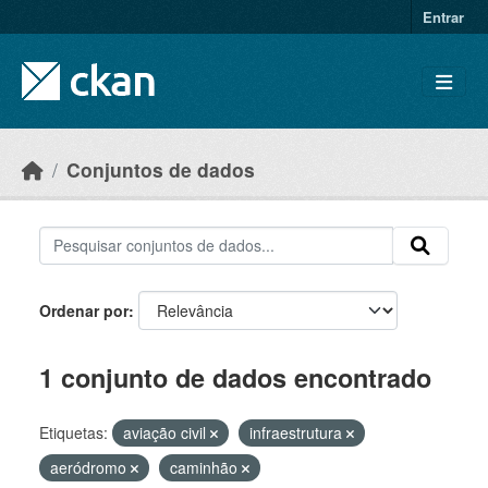
Skip to main content
Entrar
Conjuntos de dados
Ordenar por
1 conjunto de dados encontrado
Etiquetas:
aviação civil
infraestrutura
aeródromo
caminhão