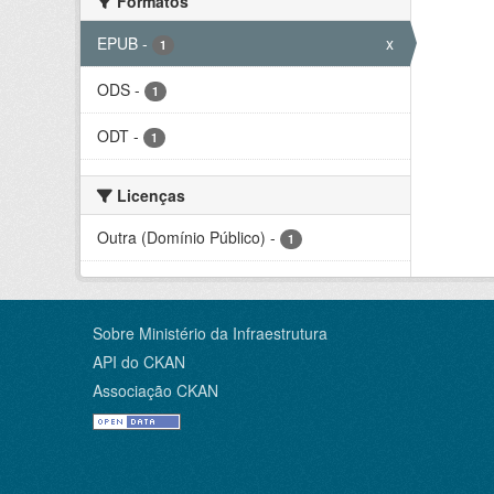
Formatos
EPUB
-
x
1
ODS
-
1
ODT
-
1
Licenças
Outra (Domínio Público)
-
1
Sobre Ministério da Infraestrutura
API do CKAN
Associação CKAN