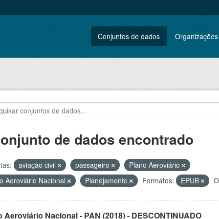
Conjuntos de dados
Organizações
conjunto de dados encontrado
tas:
aviação civil
passageiro
Plano Aeroviário
o Aeroviário Nacional
Planejamento
Formatos:
EPUB
O
o Aeroviário Nacional - PAN (2018) - DESCONTINUADO