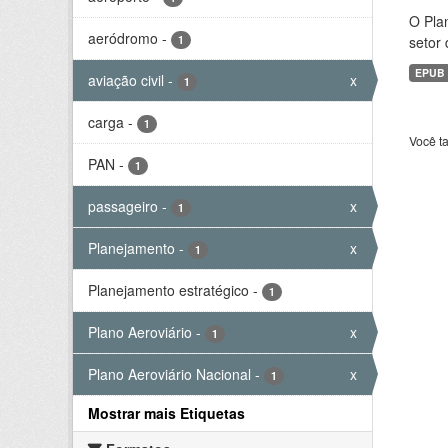
O Plan
aeródromo
-
1
setor 
EPUB
aviação civil
-
x
1
carga
-
1
Você t
PAN
-
1
passageiro
-
x
1
Planejamento
-
x
1
Planejamento estratégico
-
1
Plano Aeroviário
-
x
1
Plano Aeroviário Nacional
-
x
1
Mostrar mais Etiquetas