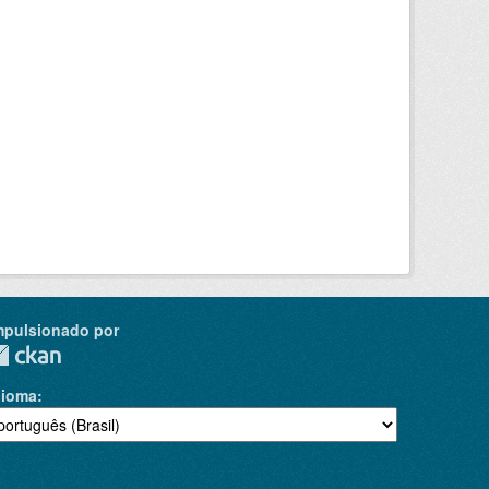
mpulsionado por
dioma