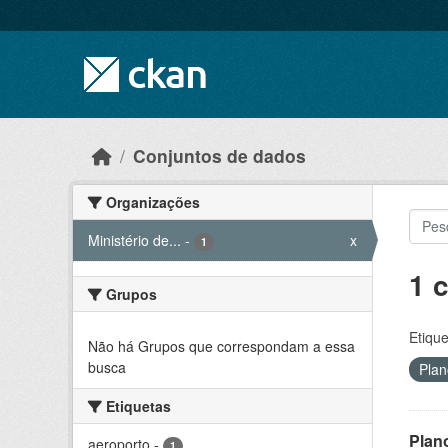
Skip to main content
Conjuntos de dados
Organizações
Ministério de...
-
x
1
1 
Grupos
Etique
Não há Grupos que correspondam a essa
busca
Plan
Etiquetas
Plan
aeroporto
-
1