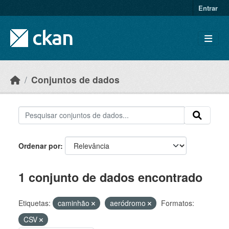
Skip to main content
Entrar
Conjuntos de dados
Ordenar por
1 conjunto de dados encontrado
Etiquetas:
caminhão
aeródromo
Formatos:
CSV