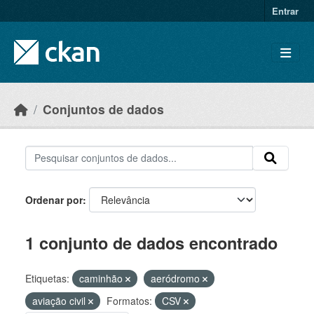
Skip to main content
Entrar
Conjuntos de dados
Ordenar por
1 conjunto de dados encontrado
Etiquetas:
caminhão
aeródromo
aviação civil
Formatos:
CSV