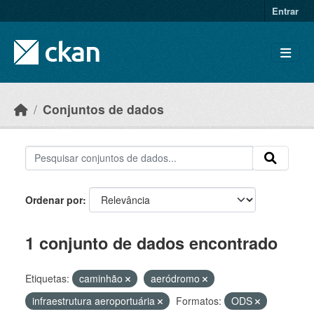
Skip to main content
Entrar
Conjuntos de dados
Ordenar por
1 conjunto de dados encontrado
Etiquetas:
caminhão
aeródromo
infraestrutura aeroportuária
Formatos:
ODS