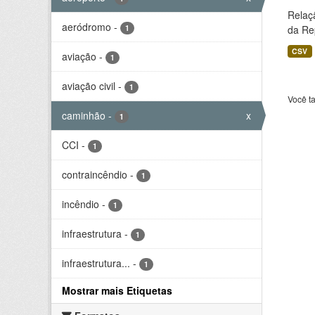
Relaç
aeródromo
-
1
da Rep
CSV
aviação
-
1
aviação civil
-
1
Você t
caminhão
-
x
1
CCI
-
1
contraincêndio
-
1
incêndio
-
1
infraestrutura
-
1
infraestrutura...
-
1
Mostrar mais Etiquetas