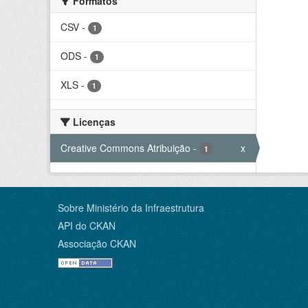
Formatos
CSV
-
1
ODS
-
1
XLS
-
1
Licenças
Creative Commons Atribuição
-
x
1
Sobre Ministério da Infraestrutura
API do CKAN
Associação CKAN