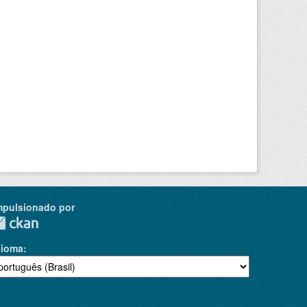
mpulsionado por
dioma