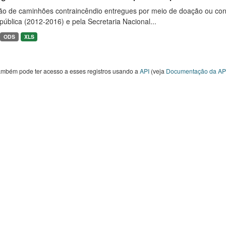
ão de caminhões contraincêndio entregues por meio de doação ou convê
ública (2012-2016) e pela Secretaria Nacional...
ODS
XLS
ambém pode ter acesso a esses registros usando a
API
(veja
Documentação da AP