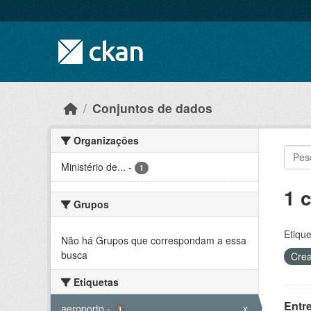
Skip to main content
Conjuntos de dados
Organizações
Ministério de...
-
1
1 
Grupos
Etique
Não há Grupos que correspondam a essa
busca
Crea
Etiquetas
Entr
aeroporto
-
x
1