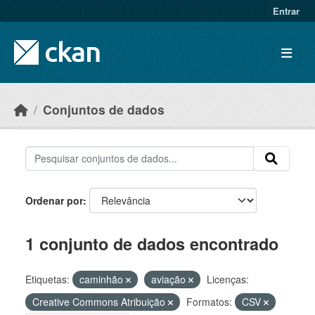
Skip to main content
Entrar
Conjuntos de dados
Ordenar por
1 conjunto de dados encontrado
Etiquetas:
caminhão
aviação
Licenças:
Creative Commons Atribuição
Formatos:
CSV