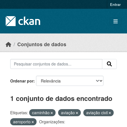
Skip to main content
Entrar
Conjuntos de dados
Ordenar por
1 conjunto de dados encontrado
Etiquetas:
caminhão
aviação
aviação civil
aeroporto
Organizações: