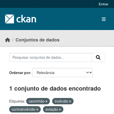
Skip to main content
Entrar
Conjuntos de dados
Ordenar por
1 conjunto de dados encontrado
Etiquetas:
caminhão
incêndio
contraincêndio
aviação