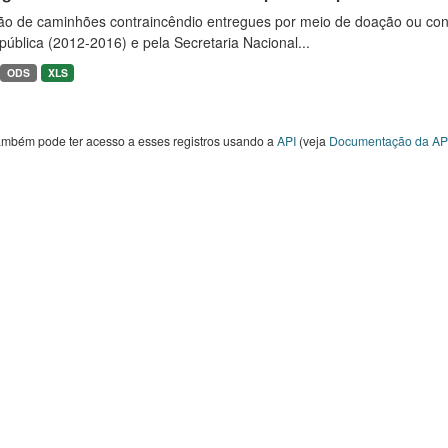
ão de caminhões contraincêndio entregues por meio de doação ou convê
ública (2012-2016) e pela Secretaria Nacional...
ODS
XLS
ambém pode ter acesso a esses registros usando a
API
(veja
Documentação da AP