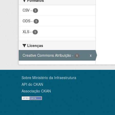
Formatos
CSV
-
1
ODS
-
1
XLS
-
1
Licenças
Creative Commons Atribuição
-
x
1
Sobre Ministério da Infraestrutura
API do CKAN
Associação CKAN