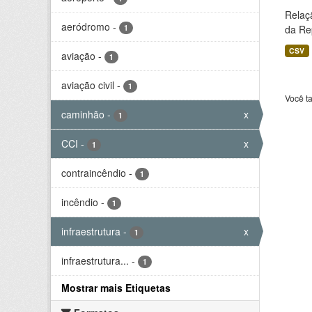
Relaç
aeródromo
-
1
da Rep
CSV
aviação
-
1
aviação civil
-
1
Você t
caminhão
-
x
1
CCI
-
x
1
contraincêndio
-
1
incêndio
-
1
infraestrutura
-
x
1
infraestrutura...
-
1
Mostrar mais Etiquetas