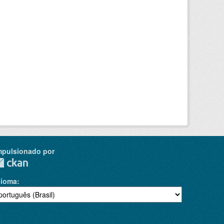
mpulsionado por
dioma