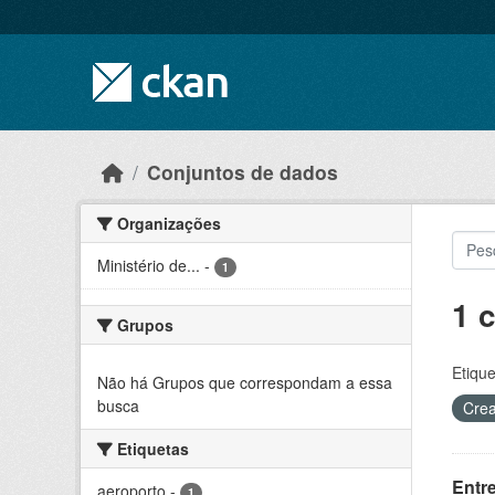
Skip to main content
Conjuntos de dados
Organizações
Ministério de...
-
1
1 
Grupos
Etique
Não há Grupos que correspondam a essa
busca
Crea
Etiquetas
Entr
aeroporto
-
1