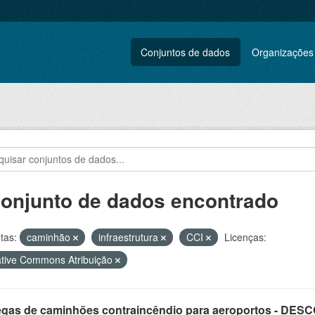
Conjuntos de dados
Organizações
conjunto de dados encontrado
tas:
caminhão
infraestrutura
CCI
Licenças:
tive Commons Atribuição
egas de caminhões contraincêndio para aeroportos - DE