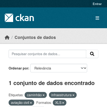
Skip to main content
Entrar
Conjuntos de dados
Ordenar por
1 conjunto de dados encontrado
Etiquetas:
caminhão
infraestrutura
aviação civil
Formatos:
XLS