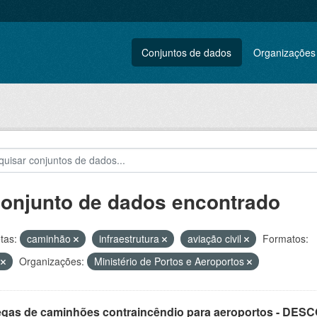
Conjuntos de dados
Organizações
conjunto de dados encontrado
tas:
caminhão
infraestrutura
aviação civil
Formatos:
S
Organizações:
Ministério de Portos e Aeroportos
egas de caminhões contraincêndio para aeroportos - DE