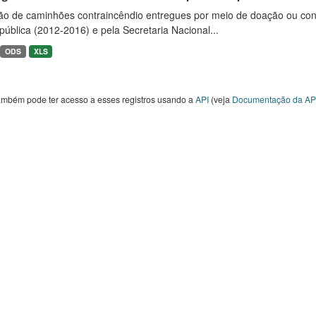
ão de caminhões contraincêndio entregues por meio de doação ou convê
ública (2012-2016) e pela Secretaria Nacional...
ODS
XLS
ambém pode ter acesso a esses registros usando a
API
(veja
Documentação da AP