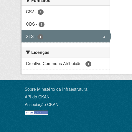
Formatos
CSV
-
1
ODS
-
1
XLS
-
x
1
Licenças
Creative Commons Atribuição
-
1
Sobre Ministério da Infraestrutura
API do CKAN
Associação CKAN