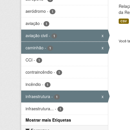
Relaç
aeródromo
-
1
da Rep
CSV
aviação
-
1
aviação civil
-
x
1
Você t
caminhão
-
x
1
CCI
-
1
contraincêndio
-
1
incêndio
-
1
infraestrutura
-
x
1
infraestrutura...
-
1
Mostrar mais Etiquetas