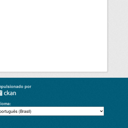
mpulsionado por
dioma