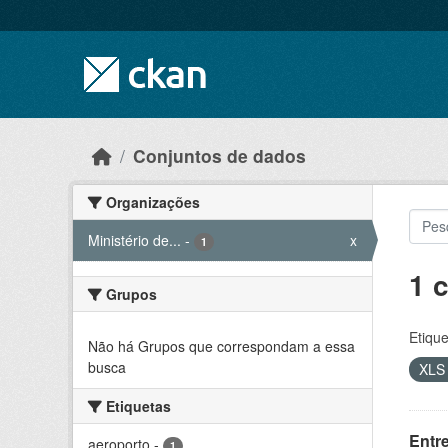
Skip to main content
Conjuntos de dados
Organizações
Ministério de...
-
x
1
1 
Grupos
Etique
Não há Grupos que correspondam a essa
busca
XL
Etiquetas
Entr
aeroporto
-
1