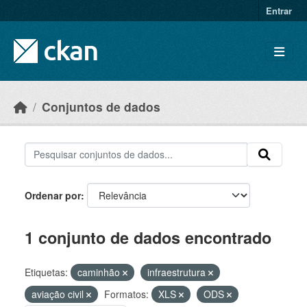
Skip to main content
Entrar
Conjuntos de dados
Ordenar por
1 conjunto de dados encontrado
Etiquetas:
caminhão
infraestrutura
aviação civil
Formatos:
XLS
ODS