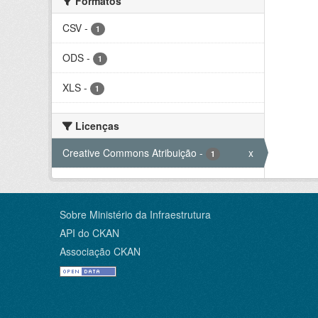
Formatos
CSV
-
1
ODS
-
1
XLS
-
1
Licenças
Creative Commons Atribuição
-
x
1
Sobre Ministério da Infraestrutura
API do CKAN
Associação CKAN