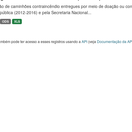
ão de caminhões contraincêndio entregues por meio de doação ou convê
ública (2012-2016) e pela Secretaria Nacional...
ODS
XLS
ambém pode ter acesso a esses registros usando a
API
(veja
Documentação da AP