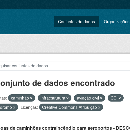
Conjuntos de dados
Organizações
conjunto de dados encontrado
tas:
caminhão
infraestrutura
aviação civil
CCI
ódromo
Licenças:
Creative Commons Atribuição
egas de caminhões contraincêndio para aeroportos - DE