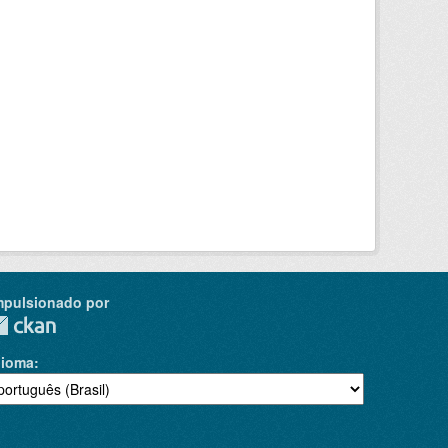
mpulsionado por
dioma