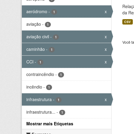
Relaç
aeródromo
-
x
1
da Rep
CSV
aviação
-
1
aviação civil
-
x
1
Você t
caminhão
-
x
1
CCI
-
x
1
contraincêndio
-
1
incêndio
-
1
infraestrutura
-
x
1
infraestrutura...
-
1
Mostrar mais Etiquetas