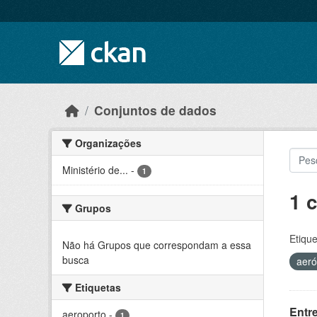
Skip to main content
Conjuntos de dados
Organizações
Ministério de...
-
1
1 
Grupos
Etique
Não há Grupos que correspondam a essa
busca
aer
Etiquetas
Entr
aeroporto
-
1