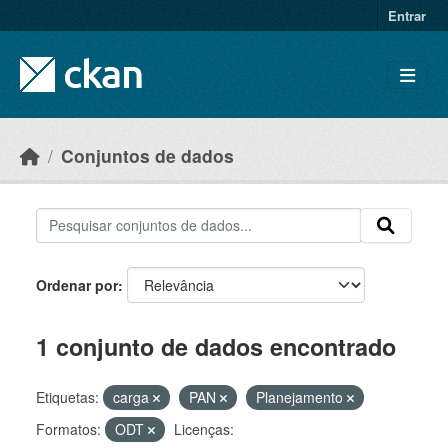
Skip to main content
Entrar
Conjuntos de dados
Ordenar por
1 conjunto de dados encontrado
Etiquetas:
carga
PAN
Planejamento
Formatos:
ODT
Licenças: