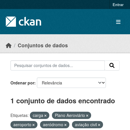
Skip to main content
Entrar
Conjuntos de dados
Ordenar por
1 conjunto de dados encontrado
Etiquetas:
carga
Plano Aeroviário
aeroporto
aeródromo
aviação civil