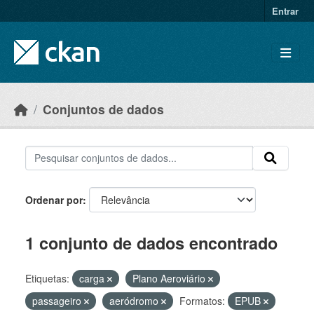
Skip to main content
Entrar
Conjuntos de dados
Ordenar por
1 conjunto de dados encontrado
Etiquetas:
carga
Plano Aeroviário
passageiro
aeródromo
Formatos:
EPUB