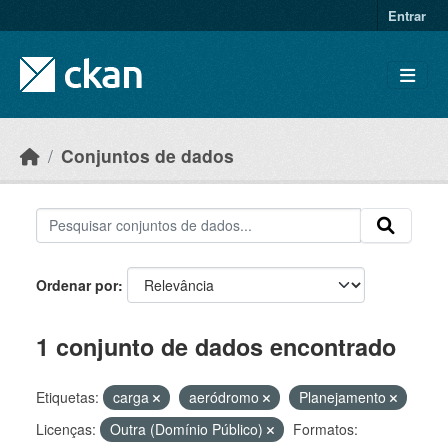
Skip to main content
Entrar
Conjuntos de dados
Ordenar por
1 conjunto de dados encontrado
Etiquetas:
carga
aeródromo
Planejamento
Licenças:
Outra (Domínio Público)
Formatos: