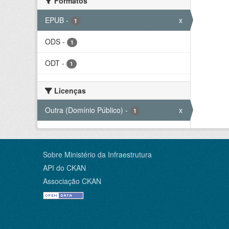
Formatos
EPUB
-
x
1
ODS
-
1
ODT
-
1
Licenças
Outra (Domínio Público)
-
x
1
Sobre Ministério da Infraestrutura
API do CKAN
Associação CKAN