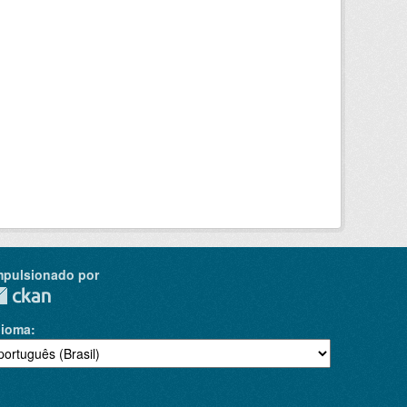
mpulsionado por
dioma