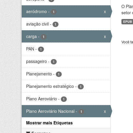
O Plan
aeródromo
-
x
1
setor 
EPUB
aviação civil
-
1
carga
-
x
1
Você t
PAN
-
1
passageiro
-
1
Planejamento
-
1
Planejamento estratégico
-
1
Plano Aeroviário
-
1
Plano Aeroviário Nacional
-
x
1
Mostrar mais Etiquetas