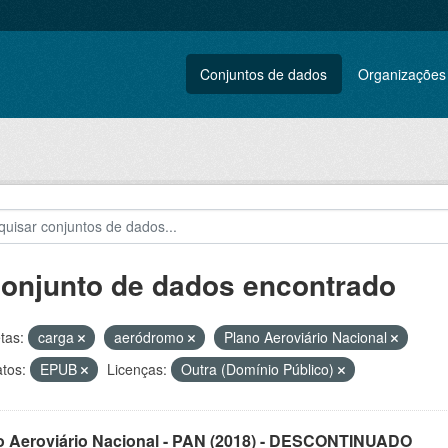
Conjuntos de dados
Organizações
conjunto de dados encontrado
tas:
carga
aeródromo
Plano Aeroviário Nacional
tos:
EPUB
Licenças:
Outra (Domínio Público)
o Aeroviário Nacional - PAN (2018) - DESCONTINUADO