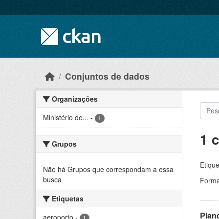
Skip to main content
Conjuntos de dados
Organizações
Ministério de...
-
1
1 
Grupos
Etique
Não há Grupos que correspondam a essa
busca
Forma
Etiquetas
Plan
aeroporto
-
1